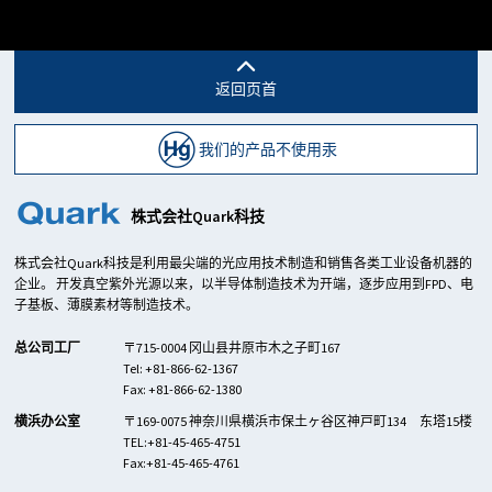
置 紫外線照射器 UV照射器 UV照射装置
返回页首
我们的产品不使用汞
株式会社Quark科技
株式会社Quark科技是利用最尖端的光应用技术制造和销售各类工业设备机器的
企业。 开发真空紫外光源以来，以半导体制造技术为开端，逐步应用到FPD、电
子基板、薄膜素材等制造技术。
总公司工厂
〒715-0004 冈山县井原市木之子町167
Tel: +81-866-62-1367
Fax: +81-866-62-1380
横浜办公室
〒169-0075 神奈川県横浜市保土ヶ谷区神戸町134 东塔15楼
TEL:+81-45-465-4751
Fax:+81-45-465-4761