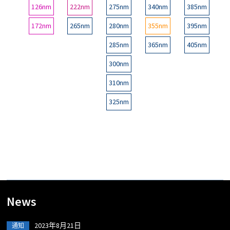
126nm
222nm
275nm
340nm
385nm
172nm
265nm
280nm
355nm
395nm
285nm
365nm
405nm
300nm
310nm
325nm
News
2023年8月21日
通知