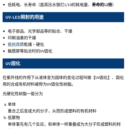
低耗电、长寿命（是高压水银灯1/10的耗电量、
寿命的12倍
）
UV-LED照射的用途
电子部品、光学部品等的贴合、干燥
印刷油墨的干燥
抵抗改质
乾燥・硬化
触摸屏等贴合时的UV固化
UV固化
在紫外线的作用下从液体变为固体的变化过程叫做【UV固化】、固化
用的合成有机材料被称为UV固化性树脂。
光硬化性树脂一般分为
单体
重合之后变成大的分子，从而形成塑料的有机材料
低聚物
单体事先有几个反应，和单体一样重叠成为大分子形成塑料的材