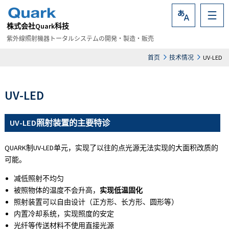
株式会社Quark科技
Language
紫外線照射機器トータルシステムの開発・製造・販売
首页
技术情况
UV-LED
UV-LED
UV-LED照射装置的主要特诊
QUARK制UV-LED单元，实现了以往的点光源无法实现的大面积改质的
可能。
减低照射不均匀
被照物体的温度不会升高，
实现低温固化
照射装置可以自由设计（正方形、长方形、圆形等）
内置冷却系统，实现照度的安定
光纤等传送材料不使用直接光源