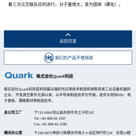
着三次元交联反应的进行，分子量增大，变为固体（硬化）。
返回页首
我们的产品不使用汞
株式会社Quark科技
株式会社Quark科技是利用最尖端的光应用技术制造和销售各类工业设备机器的
企业。 开发真空紫外光源以来，以半导体制造技术为开端，逐步应用到FPD、电
子基板、薄膜素材等制造技术。
总公司工厂
〒715-0004 冈山县井原市木之子町167
Tel: +81-866-62-1367
Fax: +81-866-62-1380
横浜办公室
〒169-0075 神奈川県横浜市保土ヶ谷区神戸町134 东塔15楼