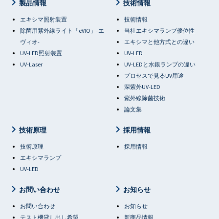
製品情報
技術情報
エキシマ照射装置
技術情報
除菌用紫外線ライト「eVIO」-エ
当社エキシマランプ優位性
ヴィオ-
エキシマと他方式との違い
UV-LED照射装置
UV-LED
UV-Laser
UV-LEDと水銀ランプの違い
プロセスで見るUV用途
深紫外UV-LED
紫外線除菌技術
論文集
技術原理
採用情報
技術原理
採用情報
エキシマランプ
UV-LED
お問い合わせ
お知らせ
お問い合わせ
お知らせ
テスト機貸し出し希望
新商品情報