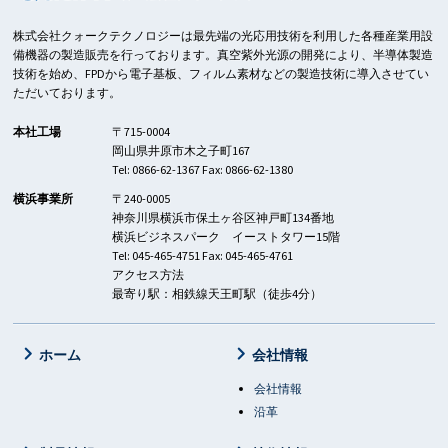
株式会社クォークテクノロジーは最先端の光応用技術を利用した各種産業用設
備機器の製造販売を行っております。真空紫外光源の開発により、半導体製造
技術を始め、FPDから電子基板、フィルム素材などの製造技術に導入させてい
ただいております。
本社工場
〒715-0004
岡山県井原市木之子町167
Tel: 0866-62-1367 Fax: 0866-62-1380
横浜事業所
〒240-0005
神奈川県横浜市保土ヶ谷区神戸町134番地
横浜ビジネスパーク イーストタワー15階
Tel: 045-465-4751 Fax: 045-465-4761
アクセス方法
最寄り駅：相鉄線天王町駅（徒歩4分）
ホーム
会社情報
会社情報
沿革