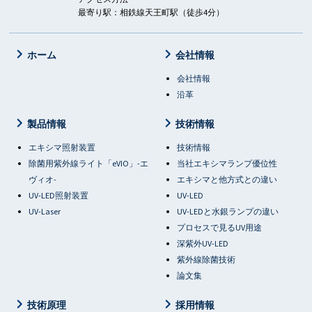
最寄り駅：相鉄線天王町駅（徒歩4分）
ホーム
会社情報
会社情報
沿革
製品情報
技術情報
エキシマ照射装置
技術情報
除菌用紫外線ライト「eVIO」-エ
当社エキシマランプ優位性
ヴィオ-
エキシマと他方式との違い
UV-LED照射装置
UV-LED
UV-Laser
UV-LEDと水銀ランプの違い
プロセスで見るUV用途
深紫外UV-LED
紫外線除菌技術
論文集
技術原理
採用情報