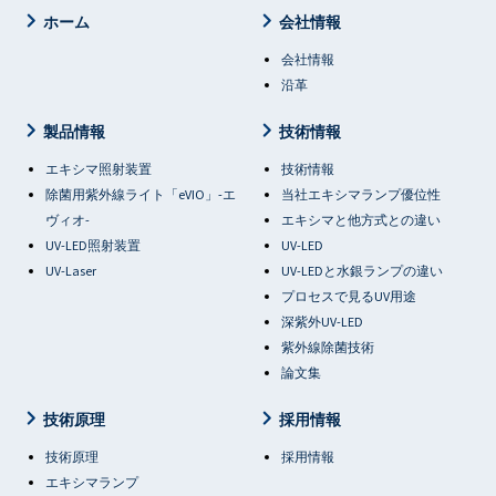
ホーム
会社情報
会社情報
沿革
製品情報
技術情報
エキシマ照射装置
技術情報
除菌用紫外線ライト「eVIO」-エ
当社エキシマランプ優位性
ヴィオ-
エキシマと他方式との違い
UV-LED照射装置
UV-LED
UV-Laser
UV-LEDと水銀ランプの違い
プロセスで見るUV用途
深紫外UV-LED
紫外線除菌技術
論文集
技術原理
採用情報
技術原理
採用情報
エキシマランプ